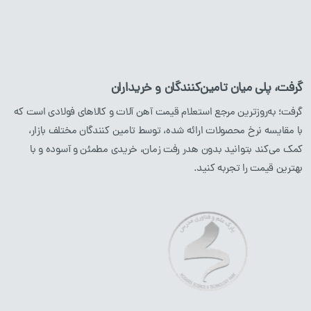
لوله آهن
ورق آهن
ناودانی
گرفت، پلی میان تامین‌کنندگان و خریداران
نبشی
گرفت؛ به‌روزترین مرجع استعلام قیمت آهن آلات و کالاهای فولادی است که
با مقایسه نرخ محصولات ارائه شده، توسط تامین کنندگان مختلف بازار،
محصولات استیل
محصولات مسی
کمک می‌کند بتوانید بدون هدر رفت زمان، خریدی مطمئن و آسوده و با
بهترین قیمت را تجربه کنید.
میلگرد
استیل
لوله
مسی
پروفیل
استیل
ورق
مسی
لوله
استیل
ورق
استیل
نبشی
استیل