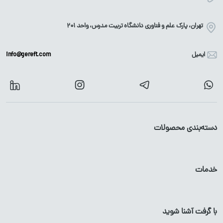
تهران، پارک علم و فناوری دانشگاه تربیت مدرس، واحد ۲۰۱
ایمیل
info@gereft.com
دسته‌بندی محصولات
آهن آلات
محصولات گالوانیزه
خدمات
میلگرد
پروفیل
گالوانیزه
تیرآهن
لوله
گالوانیزه
با گرفت آشنا شوید
پروفیل آهن
ورق
گالوانیزه