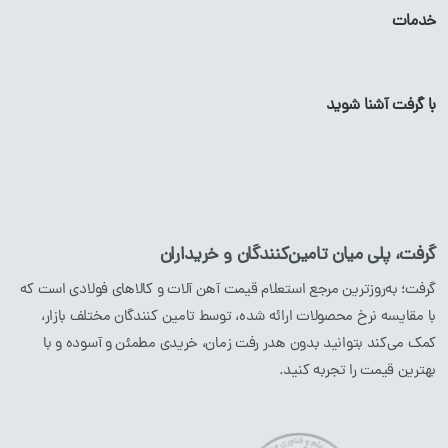
خدمات
میلگرد
پروفیل
گالوانیزه
تیرآهن
لوله
گالوانیزه
با گرفت آشنا شوید
پروفیل آهن
ورق
گالوانیزه
لوله آهن
ورق آهن
ناودانی
گرفت، پلی میان تامین‌کنندگان و خریداران
نبشی
گرفت؛ به‌روزترین مرجع استعلام قیمت آهن آلات و کالاهای فولادی است که
با مقایسه نرخ محصولات ارائه شده، توسط تامین کنندگان مختلف بازار،
محصولات استیل
محصولات مسی
کمک می‌کند بتوانید بدون هدر رفت زمان، خریدی مطمئن و آسوده و با
بهترین قیمت را تجربه کنید.
میلگرد
استیل
لوله
مسی
پروفیل
استیل
ورق
مسی