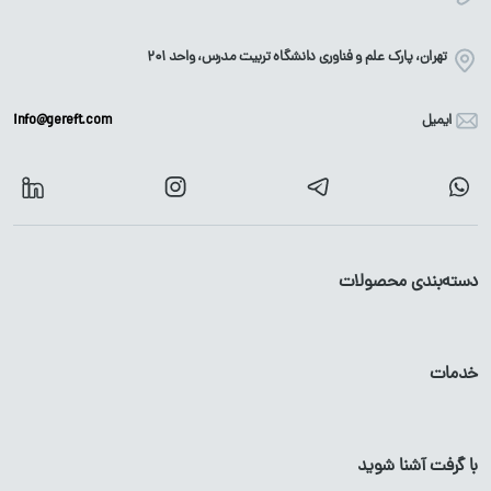
تهران، پارک علم و فناوری دانشگاه تربیت مدرس، واحد ۲۰۱
ایمیل
info@gereft.com
دسته‌بندی محصولات
آهن آلات
محصولات گالوانیزه
خدمات
میلگرد
پروفیل
گالوانیزه
تیرآهن
لوله
گالوانیزه
با گرفت آشنا شوید
پروفیل آهن
ورق
گالوانیزه