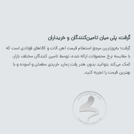
لوله آهن
ورق آهن
ناودانی
گرفت، پلی میان تامین‌کنندگان و خریداران
نبشی
گرفت؛ به‌روزترین مرجع استعلام قیمت آهن آلات و کالاهای فولادی است که
با مقایسه نرخ محصولات ارائه شده، توسط تامین کنندگان مختلف بازار،
محصولات استیل
محصولات مسی
کمک می‌کند بتوانید بدون هدر رفت زمان، خریدی مطمئن و آسوده و با
بهترین قیمت را تجربه کنید.
میلگرد
استیل
لوله
مسی
پروفیل
استیل
ورق
مسی
لوله
استیل
ورق
استیل
نبشی
استیل