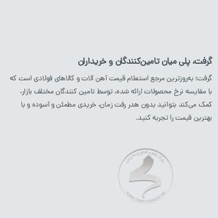
لوله آهن
ورق آهن
ناودانی
گرفت، پلی میان تامین‌کنندگان و خریداران
نبشی
گرفت؛ به‌روزترین مرجع استعلام قیمت آهن آلات و کالاهای فولادی است که
با مقایسه نرخ محصولات ارائه شده، توسط تامین کنندگان مختلف بازار،
محصولات استیل
محصولات مسی
کمک می‌کند بتوانید بدون هدر رفت زمان، خریدی مطمئن و آسوده و با
بهترین قیمت را تجربه کنید.
میلگرد
استیل
لوله
مسی
پروفیل
استیل
ورق
مسی
لوله
استیل
ورق
استیل
نبشی
استیل