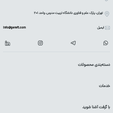
تهران، پارک علم و فناوری دانشگاه تربیت مدرس، واحد ۲۰۱
ایمیل
info@gereft.com
دسته‌بندی محصولات
آهن آلات
محصولات گالوانیزه
خدمات
میلگرد
پروفیل
گالوانیزه
تیرآهن
لوله
گالوانیزه
با گرفت آشنا شوید
پروفیل آهن
ورق
گالوانیزه