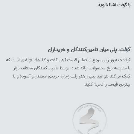
با گرفت آشنا شوید
پروفیل آهن
ورق
گالوانیزه
لوله آهن
ورق آهن
ناودانی
گرفت، پلی میان تامین‌کنندگان و خریداران
نبشی
گرفت؛ به‌روزترین مرجع استعلام قیمت آهن آلات و کالاهای فولادی است که
با مقایسه نرخ محصولات ارائه شده، توسط تامین کنندگان مختلف بازار،
محصولات استیل
محصولات مسی
کمک می‌کند بتوانید بدون هدر رفت زمان، خریدی مطمئن و آسوده و با
بهترین قیمت را تجربه کنید.
میلگرد
استیل
لوله
مسی
پروفیل
استیل
ورق
مسی
لوله
استیل
ورق
استیل