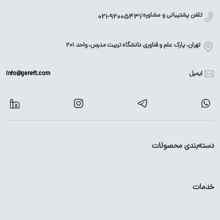
تلفن پشتیبانی و مشاوره:
021-92005431
تهران، پارک علم و فناوری دانشگاه تربیت مدرس، واحد ۲۰۱
ایمیل
info@gereft.com
دسته‌بندی محصولات
آهن آلات
محصولات گالوانیزه
خدمات
میلگرد
پروفیل
گالوانیزه
تیرآهن
لوله
گالوانیزه