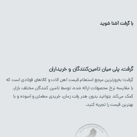
میلگرد
پروفیل
گالوانیزه
تیرآهن
لوله
گالوانیزه
با گرفت آشنا شوید
پروفیل آهن
ورق
گالوانیزه
لوله آهن
ورق آهن
ناودانی
گرفت، پلی میان تامین‌کنندگان و خریداران
نبشی
گرفت؛ به‌روزترین مرجع استعلام قیمت آهن آلات و کالاهای فولادی است که
با مقایسه نرخ محصولات ارائه شده، توسط تامین کنندگان مختلف بازار،
محصولات استیل
محصولات مسی
کمک می‌کند بتوانید بدون هدر رفت زمان، خریدی مطمئن و آسوده و با
بهترین قیمت را تجربه کنید.
میلگرد
استیل
لوله
مسی
پروفیل
استیل
ورق
مسی
لوله
استیل