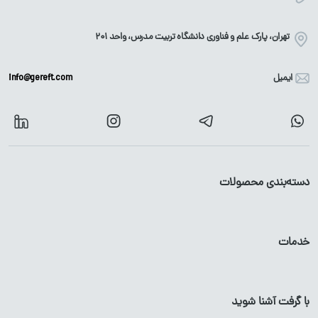
تهران، پارک علم و فناوری دانشگاه تربیت مدرس، واحد ۲۰۱
ایمیل
info@gereft.com
دسته‌بندی محصولات
آهن آلات
محصولات گالوانیزه
خدمات
میلگرد
پروفیل
گالوانیزه
تیرآهن
لوله
گالوانیزه
با گرفت آشنا شوید
پروفیل آهن
ورق
گالوانیزه