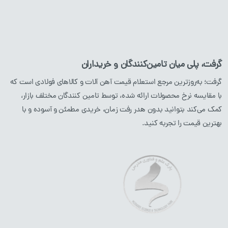
لوله آهن
ورق آهن
ناودانی
گرفت، پلی میان تامین‌کنندگان و خریداران
نبشی
گرفت؛ به‌روزترین مرجع استعلام قیمت آهن آلات و کالاهای فولادی است که
با مقایسه نرخ محصولات ارائه شده، توسط تامین کنندگان مختلف بازار،
محصولات استیل
محصولات مسی
کمک می‌کند بتوانید بدون هدر رفت زمان، خریدی مطمئن و آسوده و با
بهترین قیمت را تجربه کنید.
میلگرد
استیل
لوله
مسی
پروفیل
استیل
ورق
مسی
لوله
استیل
ورق
استیل
نبشی
استیل