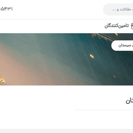
005431
تامین‌کنندگان
س سیستان
ان