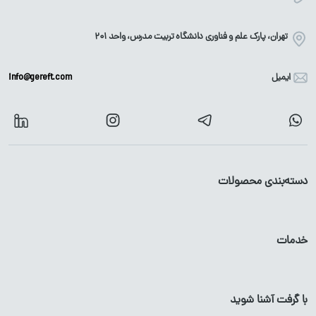
تهران، پارک علم و فناوری دانشگاه تربیت مدرس، واحد ۲۰۱
ایمیل
info@gereft.com
دسته‌بندی محصولات
آهن آلات
محصولات گالوانیزه
خدمات
میلگرد
پروفیل
گالوانیزه
تیرآهن
لوله
گالوانیزه
با گرفت آشنا شوید
پروفیل آهن
ورق
گالوانیزه