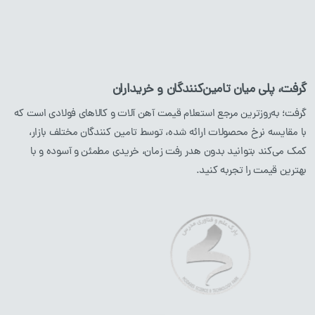
لوله آهن
ورق آهن
ناودانی
گرفت، پلی میان تامین‌کنندگان و خریداران
نبشی
گرفت؛ به‌روزترین مرجع استعلام قیمت آهن آلات و کالاهای فولادی است که
با مقایسه نرخ محصولات ارائه شده، توسط تامین کنندگان مختلف بازار،
محصولات استیل
محصولات مسی
کمک می‌کند بتوانید بدون هدر رفت زمان، خریدی مطمئن و آسوده و با
بهترین قیمت را تجربه کنید.
میلگرد
استیل
لوله
مسی
پروفیل
استیل
ورق
مسی
لوله
استیل
ورق
استیل
نبشی
استیل