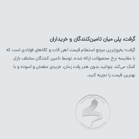
لوله آهن
ورق آهن
ناودانی
گرفت، پلی میان تامین‌کنندگان و خریداران
نبشی
گرفت؛ به‌روزترین مرجع استعلام قیمت آهن آلات و کالاهای فولادی است که
با مقایسه نرخ محصولات ارائه شده، توسط تامین کنندگان مختلف بازار،
محصولات استیل
محصولات مسی
کمک می‌کند بتوانید بدون هدر رفت زمان، خریدی مطمئن و آسوده و با
بهترین قیمت را تجربه کنید.
میلگرد
استیل
لوله
مسی
پروفیل
استیل
ورق
مسی
لوله
استیل
ورق
استیل
نبشی
استیل