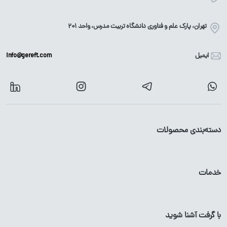
تهران، پارک علم و فناوری دانشگاه تربیت مدرس، واحد ۲۰۱
ایمیل
info@gereft.com
دسته‌بندی محصولات
آهن آلات
محصولات گالوانیزه
خدمات
میلگرد
پروفیل
گالوانیزه
تیرآهن
لوله
گالوانیزه
با گرفت آشنا شوید
پروفیل آهن
ورق
گالوانیزه