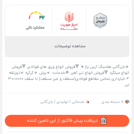
42
مشاهده توضیحات
🔸بازرگانی هلدینگ آرین پاژ🔸 🔻فروش انواع ورق های فولادی 🔻فروش
انواع میلگرد 🔻فروش انواع تیر آهن 🔷خدمات: 🔹برش 🔹کرکره 🔹ذوزنقه
📌انبارداری تمامی مقاطع فولادی(مسقف و غیر مسقف) تا سقف 30٫0000
تن
7 دسته بندی
خدماتی | تولیدی | بازرگانی
دریافت پیش فاکتور از این تامین کننده