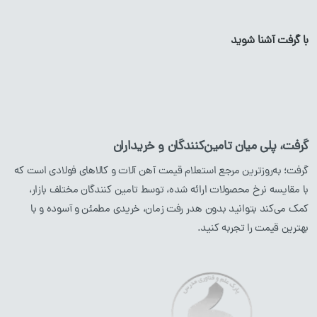
تیرآهن
لوله
گالوانیزه
با گرفت آشنا شوید
پروفیل آهن
ورق
گالوانیزه
لوله آهن
ورق آهن
ناودانی
گرفت، پلی میان تامین‌کنندگان و خریداران
نبشی
گرفت؛ به‌روزترین مرجع استعلام قیمت آهن آلات و کالاهای فولادی است که
با مقایسه نرخ محصولات ارائه شده، توسط تامین کنندگان مختلف بازار،
محصولات استیل
محصولات مسی
کمک می‌کند بتوانید بدون هدر رفت زمان، خریدی مطمئن و آسوده و با
بهترین قیمت را تجربه کنید.
میلگرد
استیل
لوله
مسی
پروفیل
استیل
ورق
مسی
لوله
استیل