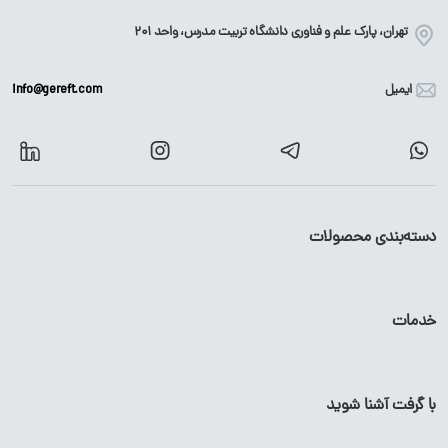
تهران، پارک علم و فناوری دانشگاه تربیت مدرس، واحد ۲۰۱
ایمیل
info@gereft.com
دسته‌بندی محصولات
آهن آلات
محصولات گالوانیزه
خدمات
میلگرد
پروفیل
گالوانیزه
تیرآهن
لوله
گالوانیزه
با گرفت آشنا شوید
پروفیل آهن
ورق
گالوانیزه